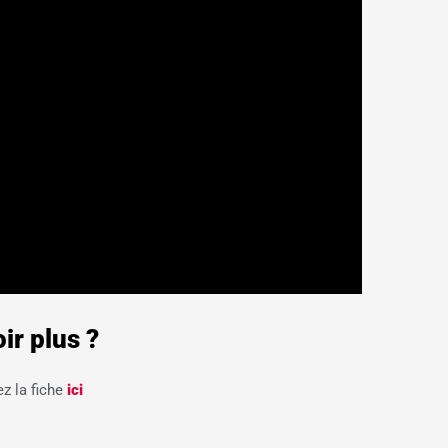
ir plus ?
z la fiche
ici