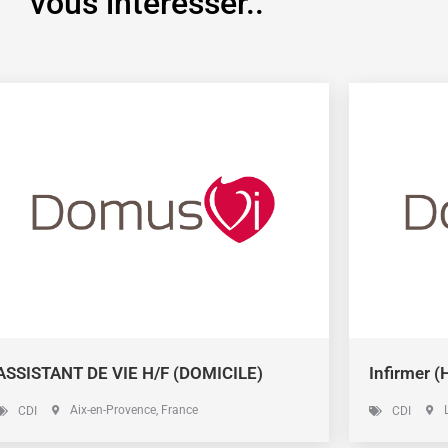
vous intéresser..
ASSISTANT DE VIE H/F (DOMICILE)
Infirmer (
Aix-en-Provence
, France
CDI
CDI