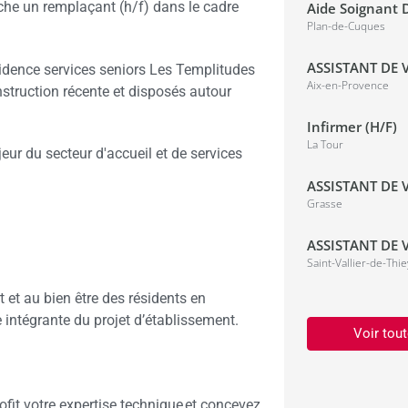
che un remplaçant (h/f) dans le cadre
Aide Soignant D
Plan-de-Cuques
ASSISTANT DE V
ésidence services seniors Les Templitudes
Aix-en-Provence
truction récente et disposés autour
Infirmer (H/F)
La Tour
ur du secteur d'accueil et de services
ASSISTANT DE V
Grasse
ASSISTANT DE V
Saint-Vallier-de-Thie
t et au bien être des résidents en
e intégrante du projet d’établissement.
Voir tout
ofit votre expertise technique et concevez