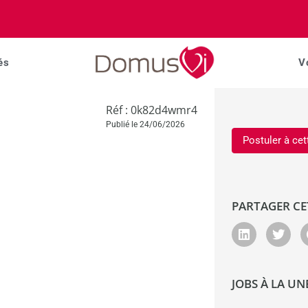
és
V
Réf : 0k82d4wmr4
Publié le 24/06/2026
Postuler à cet
PARTAGER CE
JOBS À LA UN