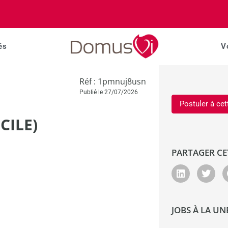
és
V
Réf : 1pmnuj8usn
Publié le 27/07/2026
Postuler à cet
CILE)
PARTAGER CE
JOBS À LA UN