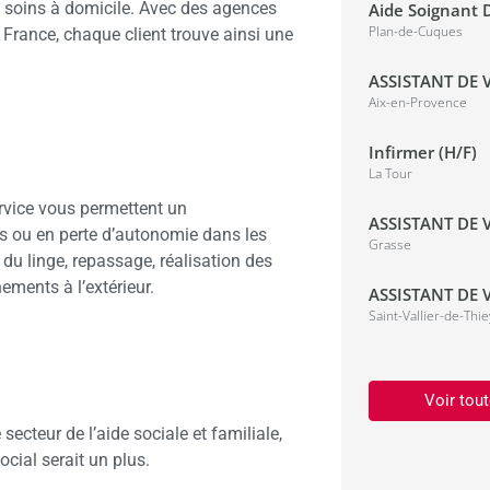
 soins à domicile. Avec des agences
Aide Soignant D
Plan-de-Cuques
n France, chaque client trouve ainsi une
.
ASSISTANT DE V
Aix-en-Provence
Infirmer (H/F)
La Tour
service vous permettent un
ASSISTANT DE V
 ou en perte d’autonomie dans les
Grasse
n du linge, repassage, réalisation des
ements à l’extérieur.
ASSISTANT DE V
Saint-Vallier-de-Thie
Voir tout
cteur de l’aide sociale et familiale,
cial serait un plus.