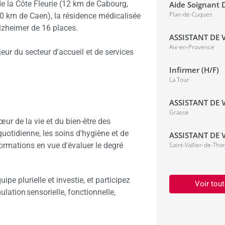
 la Côte Fleurie (12 km de Cabourg,
Aide Soignant D
Plan-de-Cuques
 30 km de Caen), la résidence médicalisée
Alzheimer de 16 places.
ASSISTANT DE V
Aix-en-Provence
ur du secteur d'accueil et de services
Infirmer (H/F)
La Tour
ASSISTANT DE V
Grasse
œur de la vie et du bien-être des
uotidienne, les soins d'hygiène et de
ASSISTANT DE V
formations en vue d'évaluer le degré
Saint-Vallier-de-Thie
pe plurielle et investie, et participez
Voir tout
lation sensorielle, fonctionnelle,