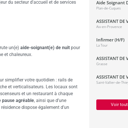
ur du secteur d'accueil et de services
Aide Soignant D
Plan-de-Cuques
ASSISTANT DE V
Aix-en-Provence
Infirmer (H/F)
La Tour
crute un(e)
aide-soignant(e) de nuit
pour
ne et chaleureux.
ASSISTANT DE V
Grasse
ASSISTANT DE V
simplifier votre quotidien : rails de
Saint-Vallier-de-Thie
che et verticalisateurs. Les locaux sont
 ascenseurs et un restaurant à chaque
e pause agréable
, ainsi que d’une
Voir tout
 résidence dispose également d’un