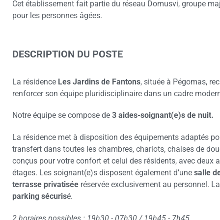
Cet établissement fait partie du réseau Domusvi, groupe maje
pour les personnes âgées.
DESCRIPTION DU POSTE
La résidence
Les Jardins de Fantons
, située à Pégomas, re
renforcer son équipe pluridisciplinaire dans un cadre moder
Notre équipe se compose de
3 aides-soignant(e)s de nuit.
La résidence met à disposition des équipements adaptés pour 
transfert dans toutes les chambres, chariots, chaises de dou
conçus pour votre confort et celui des résidents, avec deux
étages. Les soignant(e)s disposent également d’une
salle d
terrasse privatisée
réservée exclusivement au personnel. La
parking sécuris
é.
2 horaires possibles : 19h30 - 07h30 / 19h45 - 7h45