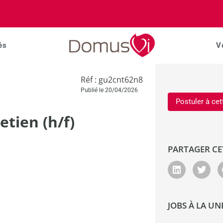
és
V
Réf : gu2cnt62n8
Publié le 20/04/2026
Postuler à cet
tien (h/f)
PARTAGER CE
JOBS À LA UN