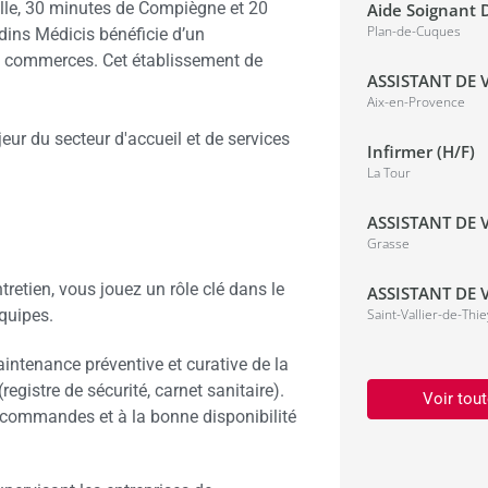
ulle, 30 minutes de Compiègne et 20
Aide Soignant D
Plan-de-Cuques
rdins Médicis bénéficie d’un
es commerces. Cet établissement de
ASSISTANT DE V
Aix-en-Provence
ur du secteur d'accueil et de services
Infirmer (H/F)
La Tour
ASSISTANT DE V
Grasse
retien, vous jouez un rôle clé dans le
ASSISTANT DE V
quipes.
Saint-Vallier-de-Thie
intenance préventive et curative de la
egistre de sécurité, carnet sanitaire).
Voir tout
s commandes et à la bonne disponibilité