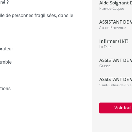
gné ?
Aide Soignant D
Plan-de-Cuques
e de personnes fragilisées, dans le
ASSISTANT DE V
Aix-en-Provence
Infirmer (H/F)
La Tour
rateur
ASSISTANT DE V
semble
Grasse
ASSISTANT DE V
Saint-Vallier-de-Thie
tions
Voir tout