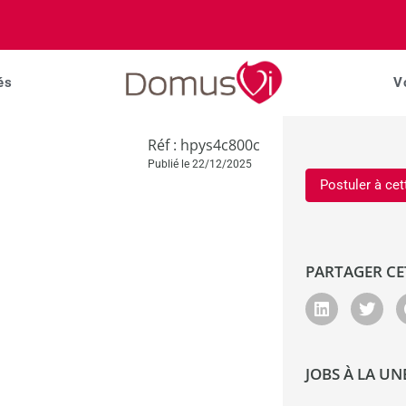
és
V
Réf : hpys4c800c
Publié le 22/12/2025
Postuler à cet
PARTAGER CE
JOBS À LA UN