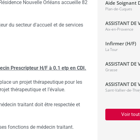
 Résidence Nouvelle Orléans accueille 82
Aide Soignant D
Plan-de-Cuques
ASSISTANT DE V
ur du secteur d'accueil et de services
Aix-en-Provence
Infirmer (H/F)
La Tour
ASSISTANT DE V
cin Prescripteur H/F à 0.1 etp en CDI.
Grasse
place un projet thérapeutique pour les
ASSISTANT DE V
projet thérapeutique et l’évalue.
Saint-Vallier-de-Thie
médecin traitant doit être respectée et
Voir tout
 ses fonctions de médecin traitant.