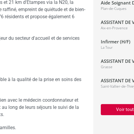
s et 21 km d'Etampes via la N20, la
Aide Soignant D
Plan-de-Cuques
 raffiné, empreint de quiétude et de bien-
 76 résidents et propose également 6
ASSISTANT DE V
Aix-en-Provence
ur du secteur d'accueil et de services
Infirmer (H/F)
La Tour
ASSISTANT DE V
Grasse
le à la qualité de la prise en soins des
ASSISTANT DE V
Saint-Vallier-de-Thie
lien avec le médecin coordonnateur et
 au long de leurs séjours le suivi de la
Voir tout
nts.
 familles.