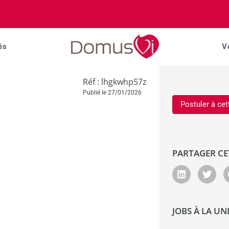
és
V
Réf : lhgkwhp57z
Publié le 27/01/2026
Postuler à cet
PARTAGER CE
JOBS À LA UN