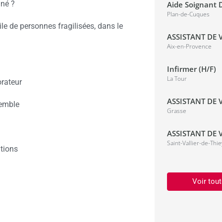
gné ?
Aide Soignant D
Plan-de-Cuques
e de personnes fragilisées, dans le
ASSISTANT DE V
Aix-en-Provence
Infirmer (H/F)
La Tour
rateur
ASSISTANT DE V
semble
Grasse
ASSISTANT DE V
Saint-Vallier-de-Thie
tions
Voir tout