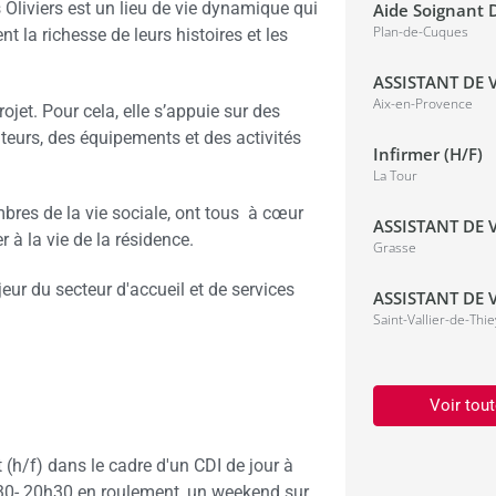
Oliviers est un lieu de vie dynamique qui
Aide Soignant D
Plan-de-Cuques
t la richesse de leurs histoires et les
ASSISTANT DE V
Aix-en-Provence
ojet. Pour cela, elle s’appuie sur des
ateurs, des équipements et des activités
Infirmer (H/F)
La Tour
embres de la vie sociale, ont tous à cœur
ASSISTANT DE V
r à la vie de la résidence.
Grasse
ur du secteur d'accueil et de services
ASSISTANT DE V
Saint-Vallier-de-Thie
Voir tout
 (h/f) dans le cadre d'un CDI de jour à
h30- 20h30 en roulement, un weekend sur