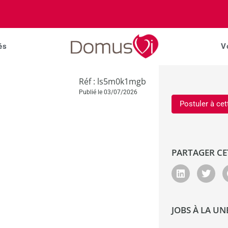
és
V
Réf : ls5m0k1mgb
Publié le 03/07/2026
Postuler à cet
PARTAGER CE
JOBS À LA UN