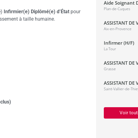
Aide Soignant D
Plan-de-Cuques
e)
Infirmier(e) Diplômé(e) d’État
pour
issement à taille humaine.
ASSISTANT DE V
Aix-en-Provence
Infirmer (H/F)
La Tour
ASSISTANT DE V
Grasse
ASSISTANT DE V
Saint-Vallier-de-Thie
nclus)
Voir tout