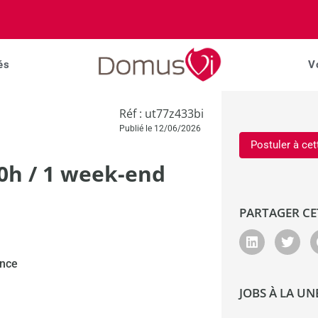
és
V
Réf : ut77z433bi
Publié le 12/06/2026
Postuler à cet
10h / 1 week-end
PARTAGER CE
ance
JOBS À LA UN