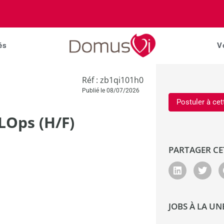
és
V
Réf : zb1qi101h0
Publié le 08/07/2026
Postuler à cet
LOps (H/F)
PARTAGER CE
JOBS À LA UN